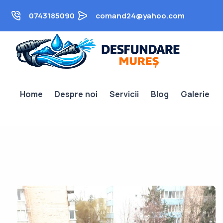
0743185090
comand24@yahoo.com
Home
Despre noi
Servicii
Blog
Galerie