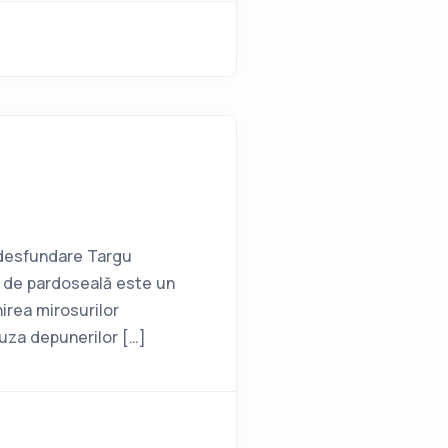
u desfundare Targu
 de pardoseală este un
irea mirosurilor
auza depunerilor […]