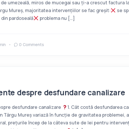
e de umezeală, miros de mucegai sau ți-a crescut factura l
ârgu Mureș, majoritatea intervențiilor se fac greșit:
se sp
 din pardoseală
problema nu […]
min
0 Comments
vente despre desfundare canalizare
despre desfundare canalizare
1. Cât costă desfundarea ca
în Târgu Mureș variază în funcție de gravitatea problemei, 
al, prețurile încep de la câteva sute de lei pentru intervenți