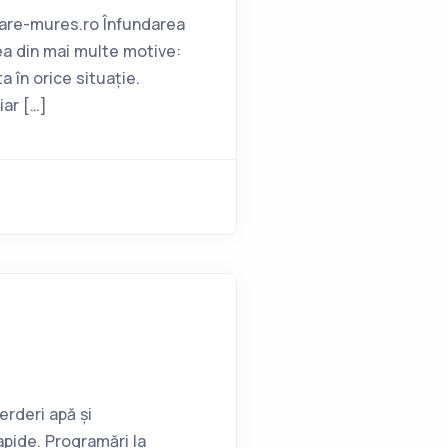
are-mures.ro Înfundarea
rea din mai multe motive:
 în orice situație.
iar […]
erderi apă și
apide. Programări la