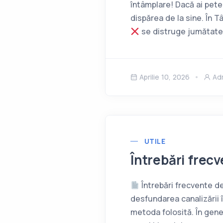
întâmplare! Dacă ai pet
dispărea de la sine. În T
se distruge jumătate
Aprilie 10, 2026
Ad
UTILE
Întrebări frec
Întrebări frecvente 
desfundarea canalizării 
metoda folosită. În gener