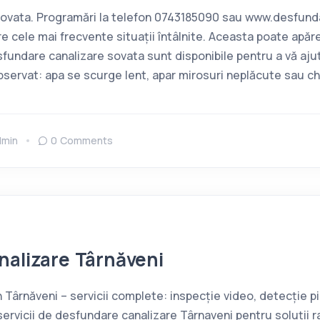
Sovata. Programări la telefon 0743185090 sau www.desfund
tre cele mai frecvente situații întâlnite. Aceasta poate apă
sfundare canalizare sovata sunt disponibile pentru a vă ajuta
ervat: apa se scurge lent, apar mirosuri neplăcute sau ch
dmin
0 Comments
nalizare Târnăveni
 Târnăveni – servicii complete: inspecție video, detecție pi
servicii de desfundare canalizare Târnaveni pentru soluții r