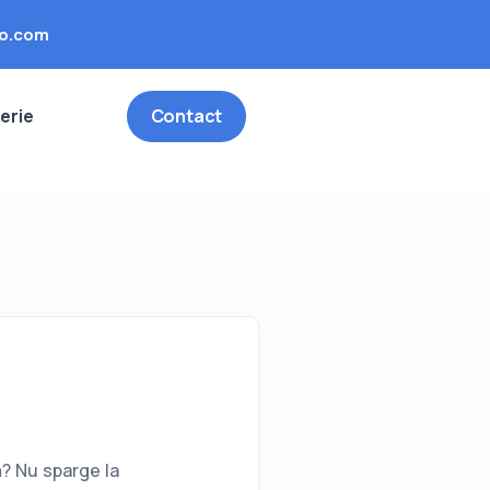
o.com
erie
Contact
pă? Nu sparge la