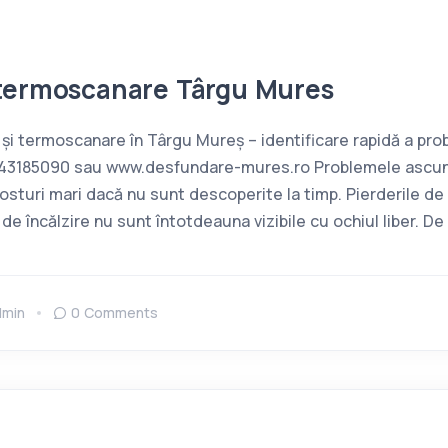
termoscanare Târgu Mures
 și termoscanare în Târgu Mureș – identificare rapidă a pr
743185090 sau www.desfundare-mures.ro Problemele ascunse
sturi mari dacă nu sunt descoperite la timp. Pierderile de ap
e încălzire nu sunt întotdeauna vizibile cu ochiul liber. De
dmin
0 Comments