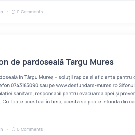
in
0 Comments
fon de pardoseală Targu Mures
oseală în Târgu Mureș – soluții rapide și eficiente pentr
elefon 0743185090 sau pe www.desfundare-mures.ro Sifonul
alației sanitare, responsabil pentru evacuarea apei și preven
. Cu toate acestea, în timp, acesta se poate înfunda din c
in
0 Comments