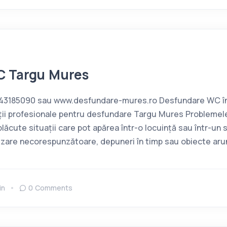
C Targu Mures
0743185090 sau www.desfundare-mures.ro Desfundare WC î
luții profesionale pentru desfundare Targu Mures Probleme
lăcute situații care pot apărea într-o locuință sau într-un 
lizare necorespunzătoare, depuneri în timp sau obiecte aru
in
0 Comments