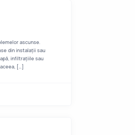
oblemelor ascunse.
 din instalații sau
ă, infiltrațiile sau
 aceea, […]