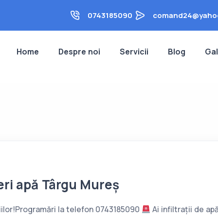
0743185090
comand24@yaho
Home
Despre noi
Servicii
Blog
Gal
eri apă Târgu Mureș
iilor!Programări la telefon 0743185090
Ai infiltrații de a