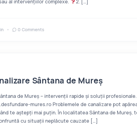
sau al intervențiilor complexe.
2. […]
in
0 Comments
nalizare Sântana de Mureș
ntana de Mureș – intervenții rapide și soluții profesionale.
esfundare-mures.ro Problemele de canalizare pot apărea o
când te aștepți mai puțin. În localitatea Sântana de Mureș, 
confruntă cu situații neplăcute cauzate […]