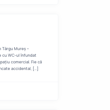
n Târgu Mureș –
le cu WC-ul înfundat
spațiu comercial. Fie că
ncate accidental, […]